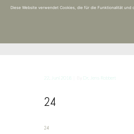
Diese Website verwendet Cookies, die für die Funktionalität und
HOME
22. Juni 2018
|
By
Dr. Jens Robbert
24
24