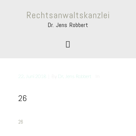
Rechtsanwaltskanzlei
Dr. Jens Robbert
22. Juni 2018
|
By
Dr. Jens Robbert
In
26
26