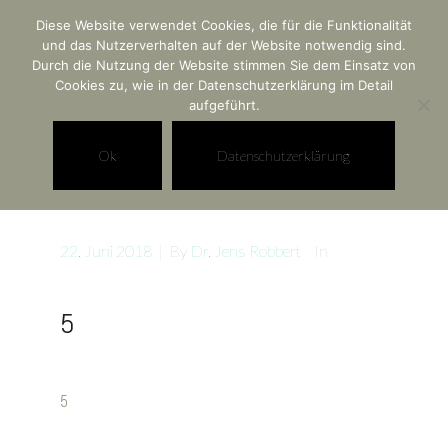
Diese Website verwendet Cookies, die für die Funktionalität
Rechtsanwaltskanzlei
und das Nutzerverhalten auf der Website notwendig sind.
Durch die Nutzung der Website stimmen Sie dem Einsatz von
Dr. Jens Robbert
Cookies zu, wie in der Datenschutzerklärung im Detail
aufgeführt.
Ok
Datenschutzerklärung
22. Juni 2018
|
By
Dr. Jens Robbert
In
5
5