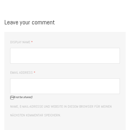
Leave your comment
DISPLAY NAME
*
EMAIL ADDRESS
*
(will not be shared)
NAME, E-MAIL-ADRESSE UND WEBSITE IN DIESEM BROWSER FÜR MEINEN
NÄCHSTEN KOMMENTAR SPEICHERN.